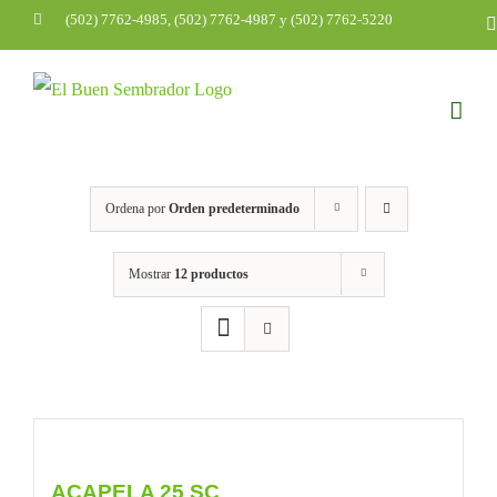
Saltar
(502) 7762-4985, (502) 7762-4987 y (502) 7762-5220
al
contenido
Ordena por
Orden predeterminado
Mostrar
12 productos
ACAPELA 25 SC