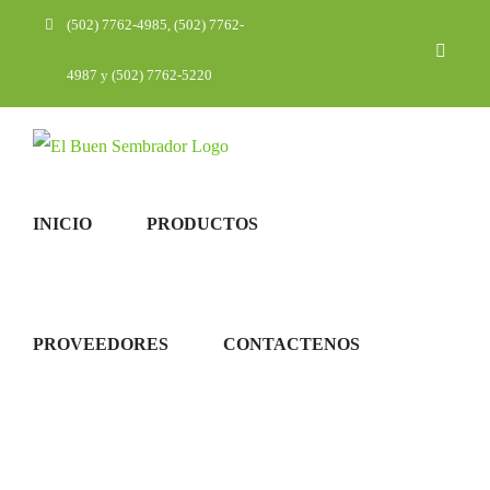
Saltar
(502) 7762-4985, (502) 7762-
Corre
al
electr
4987 y (502) 7762-5220
contenido
INICIO
PRODUCTOS
PROVEEDORES
CONTACTENOS