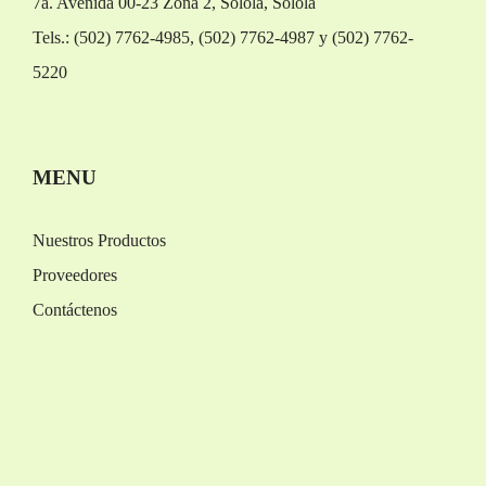
7a. Avenida 00-23 Zona 2, Sololá, Sololá
Tels.: (502) 7762-4985, (502) 7762-4987 y (502) 7762-
5220
Replica Orologi
Rolex replica
MENU
Nuestros Productos
Proveedores
Contáctenos