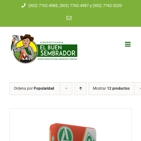
Saltar
(502) 7762-4985, (502) 7762-4987 y (502) 7762-5220
al
Correo
electrónico
contenido
Ordena por
Popularidad
Mostrar
12 productos