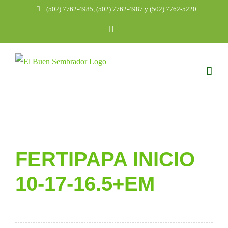
Saltar
(502) 7762-4985, (502) 7762-4987 y (502) 7762-5220
al
Correo
electrónico
contenido
FERTIPAPA INICIO
10-17-16.5+EM