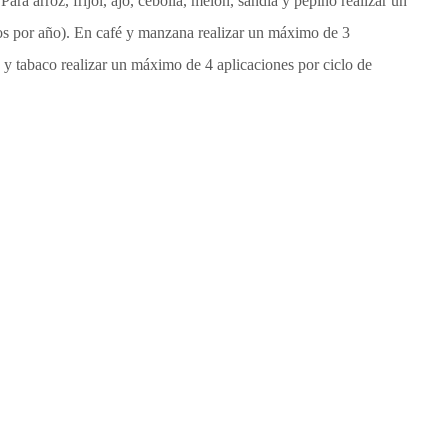
ara arroz, frijol, ajo, cebolla, melón, sandía y pepino realizar un
los por año). En café y manzana realizar un máximo de 3
a y tabaco realizar un máximo de 4 aplicaciones por ciclo de