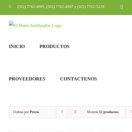
Saltar
(502) 7762-4985, (502) 7762-4987 y (502) 7762-5220
Corr
elec
al
contenido
INICIO
PRODUCTOS
PROVEEDORES
CONTACTENOS
Ordena por
Precio
Mostrar
12 productos